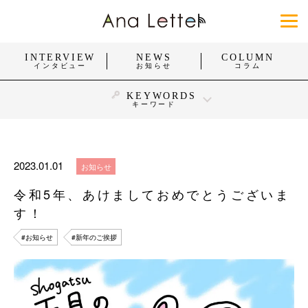
INTERVIEW
NEWS
COLUMN
インタビュー
お知らせ
コラム
KEYWORDS
キーワード
#身体障がい
#知的障がい
#精神障がい
#発達障がい
#難病
#働く
#暮らし
#スポーツ
2023.01.01
お知らせ
#おしゃれ
#団体・活動
#企業・お店
令和5年、あけましておめでとうございま
#福祉施設・医療施設
す！
すべてを見る
#お知らせ
#新年のご挨拶