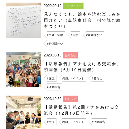
2022.02.10
インタビュー
見えなくても、絵本を読む楽しみを
届けたい（点訳奉仕会 指で読む絵
本づくり）
#団体・活動
#点字
#視覚障がい
#身体障がい
2023.06.18
お知らせ
【活動報告】アナをあける交流会、
初開催（6月10日開催）
#交流
#催し・イベント
#暮らし
#活動報告
2023.12.30
お知らせ
【活動報告】第2回アナをあける交
流会（12月16日開催）
#交流
#催し・イベント
#活動報告