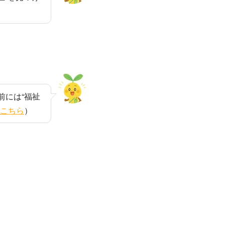
前には“福祉
こちら
）