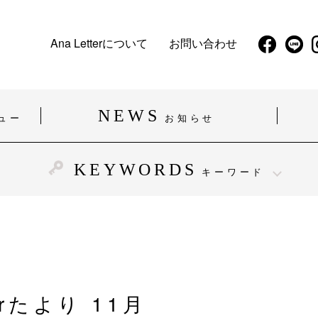
Ana Letterについて
お問い合わせ
NEWS
ュー
お知らせ
KEYWORDS
キーワード
#精神障がい
#発達障がい
#難病
#働く
#企業・お店
#福祉施設・医療施設
terたより 11月