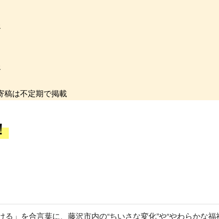
報
報
寄稿は不定期で掲載
！
？
ける」を合言葉に、藤沢市内の“ちいさな変化”や“やわらかな福