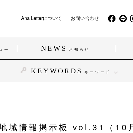
Ana Letterについて
お問い合わせ
NEWS
ュー
お知らせ
KEYWORDS
キーワード
#精神障がい
#発達障がい
#難病
#働く
#企業・お店
#福祉施設・医療施設
域情報掲示板 vol.31（10