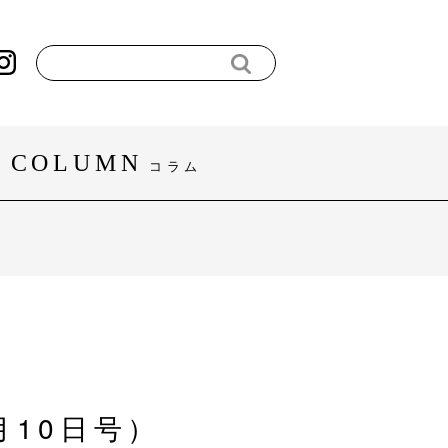
COLUMN
コラム
#暮らし
#スポーツ
すべてを見る
月10日号）