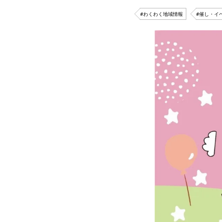
#わくわく地域情報
#催し・イ