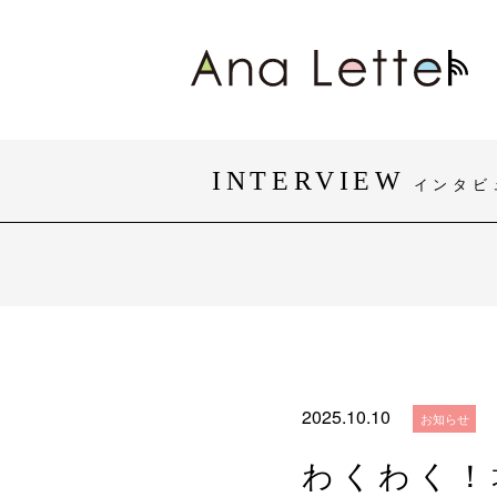
INTERVIEW
インタビ
#身体障がい
#知的障がい
#おしゃれ
#団体・活動
2025.10.10
お知らせ
わくわく！地