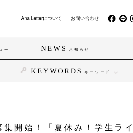
Ana Letterについて
お問い合わせ
NEWS
ュー
お知らせ
KEYWORDS
キーワード
#精神障がい
#発達障がい
#難病
#働く
#企業・お店
#福祉施設・医療施設
募集開始！「夏休み！学生ラ