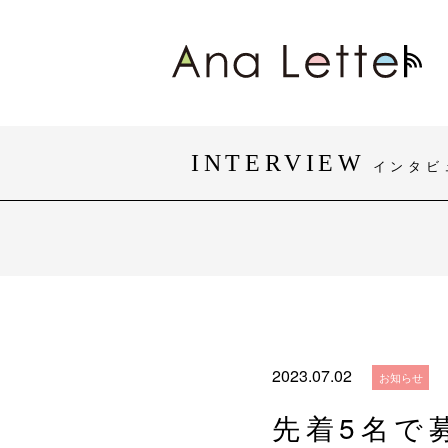
INTERVIEW
インタビ
#身体障がい
#知的障がい
#おしゃれ
#団体・活動
2023.07.02
お知らせ
先着5名で