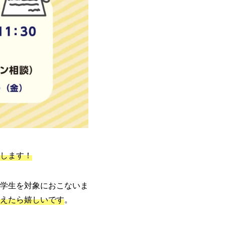
します！
学生を対象におこないま
えたら嬉しいです
。