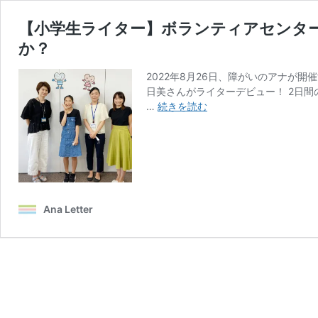
【小学生ライター】ボランティアセンタ
か？
2022年8月26日、障がいのアナが
日美さんがライターデビュー！ 2日
【小
…
続きを読む
学
生
ラ
イ
タ
ー】
Ana Letter
ボ
ラ
ン
テ
ィ
ア
セ
ン