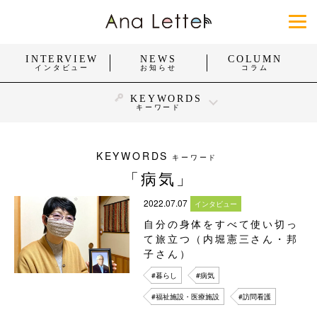
INTERVIEW
NEWS
COLUMN
インタビュー
お知らせ
コラム
KEYWORDS
キーワード
#身体障がい
#知的障がい
#精神障がい
#発達障がい
#難病
#働く
#暮らし
#スポーツ
KEYWORDS
キーワード
「病気」
#おしゃれ
#団体・活動
#企業・お店
#福祉施設・医療施設
2022.07.07
インタビュー
自分の身体をすべて使い切っ
すべてを見る
て旅立つ（内堀憲三さん・邦
子さん）
#暮らし
#病気
#福祉施設・医療施設
#訪問看護