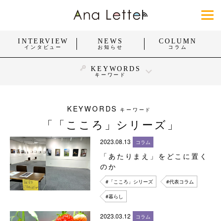
INTERVIEW
NEWS
COLUMN
インタビュー
お知らせ
コラム
KEYWORDS
キーワード
#身体障がい
#知的障がい
#精神障がい
#発達障がい
#難病
#働く
#暮らし
#スポーツ
KEYWORDS
キーワード
「「こころ」シリーズ」
#おしゃれ
#団体・活動
#企業・お店
#福祉施設・医療施設
2023.08.13
コラム
「あたりまえ」をどこに置く
すべてを見る
のか
#「こころ」シリーズ
#代表コラム
#暮らし
2023.03.12
コラム