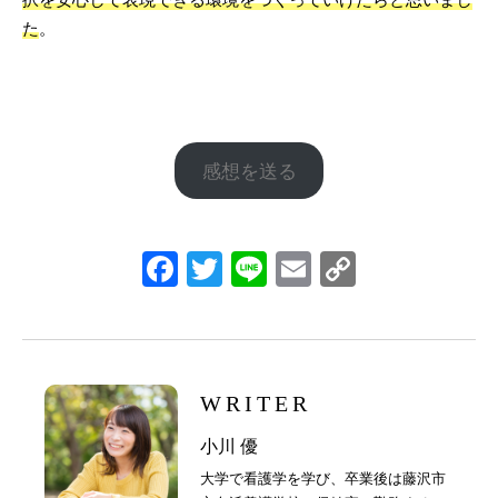
た
。
感想を送る
Facebook
Twitter
Line
Email
Copy
Link
WRITER
小川 優
大学で看護学を学び、卒業後は藤沢市