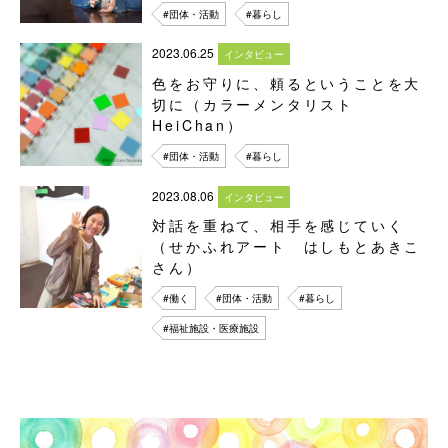
#団体・活動
#暮らし
2023.06.25
インタビュー
色をお守りに、頼るということを大
切に（カラーメンタリスト
HeiChan）
#団体・活動
#暮らし
2023.08.06
インタビュー
対話を重ねて、相手を感じていく
（せかふれアート はしもとあきこ
さん）
#働く
#団体・活動
#暮らし
#福祉施設・医療施設