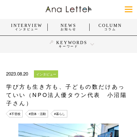
INTERVIEW
NEWS
COLUMN
インタビュー
お知らせ
コラム
KEYWORDS
キーワード
#身体障がい
#知的障がい
#精神障がい
#発達障がい
#難病
#働く
#暮らし
#スポーツ
2023.08.20
インタビュー
#おしゃれ
#団体・活動
#企業・お店
学び方も生き方も、子どもの数だけあっ
#福祉施設・医療施設
ていい（NPO法人優タウン代表 小沼陽
すべてを見る
子さん）
#不登校
#団体・活動
#暮らし