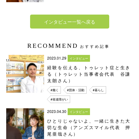
インタビュー一覧へ戻る
RECOMMEND
おすすめ記事
2023.01.29
インタビュー
経験を伝える、トゥレット症と生き
る（トゥレット当事者会代表 谷謙
太朗さん）
#働く
#団体・活動
#暮らし
#発達障がい
2023.04.30
インタビュー
ひとりじゃないよ、一緒に生きた大
切な生命（アンズスマイル代表 押
尾亜哉さん）