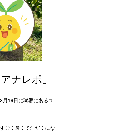
『アナレポ』
月19日に獺郷にあるユ
すごく暑くて汗だくにな