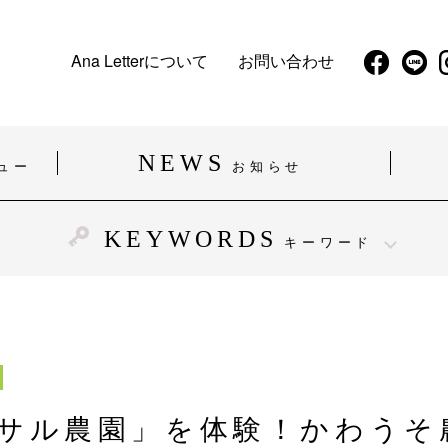
Ana Letterについて
お問い合わせ
NEWS
ュー
お知らせ
KEYWORDS
キーワード
#精神障がい
#発達障がい
#難病
#働く
#企業・お店
#福祉施設・医療施設
サル農園」を体験！かわうそ