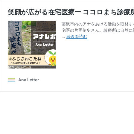
笑顔が広がる在宅医療ー ココロまち診療
藤沢市内のアナをあける活動を取材する
宅医の片岡侑史さん。診療所は自然に
笑
…
続きを読む
顔
が
広
が
る
在
Ana Letter
宅
医
療
ー
コ
コ
ロ
ま
ち